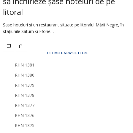
să închirieze şase hoteluri de pe
litoral
Şase hoteluri şi un restaurant situate pe litoralul Mării Negre, în
staţiunile Saturn şi Eforie…
ULTIMELE NEWSLETTERE
RHN 1381
RHN 1380
RHN 1379
RHN 1378
RHN 1377
RHN 1376
RHN 1375