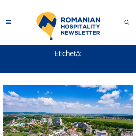
sh
Etichetă:
TRANSI