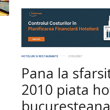
HOTELURI SI RESTAURANTE
27/02/2007
Pana la sfarsi
2010 piata ho
bucuresteana