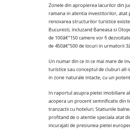
Zonele din apropierea lacurilor din jur
ramana in atentia investitorilor, atat
renovarea structurilor turistice existe
Bucuresti, incluzand Baneasa si Otopen
de 100â€“150 camere vor fi dezvoltate
de 450â€“500 de locuri in urmatorii 3â
Un numar din ce in ce mai mare de inv
turistice sau conceptul de cluburi all-
in zone naturale intacte, cu un potenti
In raportul asupra pietei imobiliare al
acopera un procent semnificativ din t
tranzactii cu hoteluri. Statiunile baln
profitand de o atentie speciala atat din 
incurajati de presiunea pietei europen