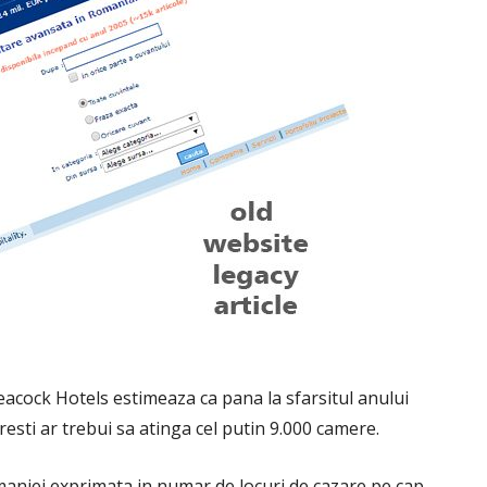
acock Hotels estimeaza ca pana la sfarsitul anului
resti ar trebui sa atinga cel putin 9.000 camere.
omaniei exprimata in numar de locuri de cazare pe cap