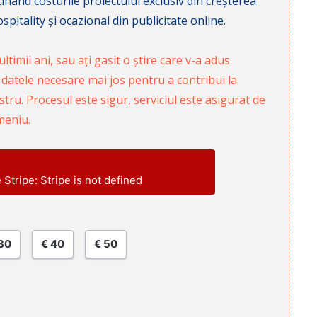
nd costurile proiectului exclusiv din creșterea
pitality și ocazional din publicitate online.
ltimii ani, sau ați gasit o știre care v-a adus
 datele necesare mai jos pentru a contribui la
ru. Procesul este sigur, serviciul este asigurat de
meniu.
e Stripe: Stripe is not defined
30
€ 40
€ 50