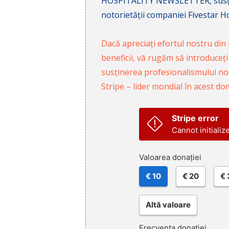
HOSPITALITY NEWSLETTER, susținâ
notorietății companiei Fivestar Hos
Dacă apreciați efortul nostru din u
beneficii, vă rugăm să introduceți
susținerea profesionalismului nost
Stripe – lider mondial în acest do
Stripe error
Cannot initializ
Valoarea donației
€ 10
€ 20
€ 
Altă valoare
Frecvența donației