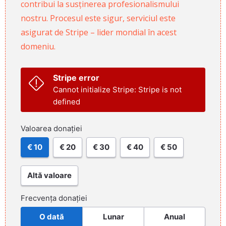
contribui la susținerea profesionalismului
nostru. Procesul este sigur, serviciul este
asigurat de Stripe – lider mondial în acest
domeniu.
Stripe error
Cannot initialize Stripe: Stripe is not
defined
Valoarea donației
€ 10
€ 20
€ 30
€ 40
€ 50
Altă valoare
Frecvența donației
O dată
Lunar
Anual