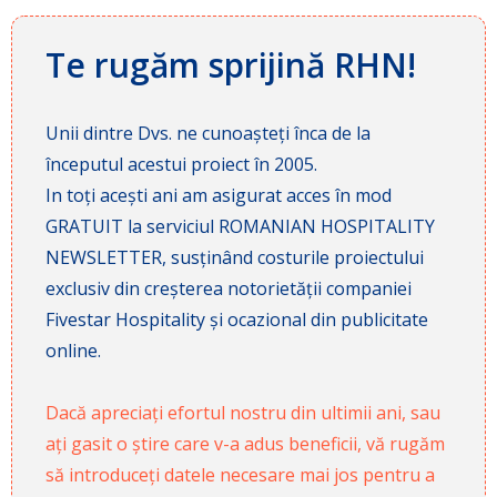
Te rugăm sprijină RHN!
Unii dintre Dvs. ne cunoașteți înca de la
începutul acestui proiect în 2005.
In toți acești ani am asigurat acces în mod
GRATUIT la serviciul ROMANIAN HOSPITALITY
NEWSLETTER, susținând costurile proiectului
exclusiv din creșterea notorietății companiei
Fivestar Hospitality și ocazional din publicitate
online.
Dacă apreciați efortul nostru din ultimii ani, sau
ați gasit o știre care v-a adus beneficii, vă rugăm
să introduceți datele necesare mai jos pentru a