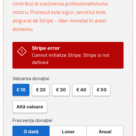
contribui la susținerea profesionalismului
nostru. Procesul este sigur, serviciul este
asigurat de Stripe – lider mondial în acest
domeniu.
Stripe error
Cannot initialize Stripe: Stripe is not
defined
Valoarea donației
€ 10
€ 20
€ 30
€ 40
€ 50
Altă valoare
Frecvența donației
O dată
Lunar
Anual