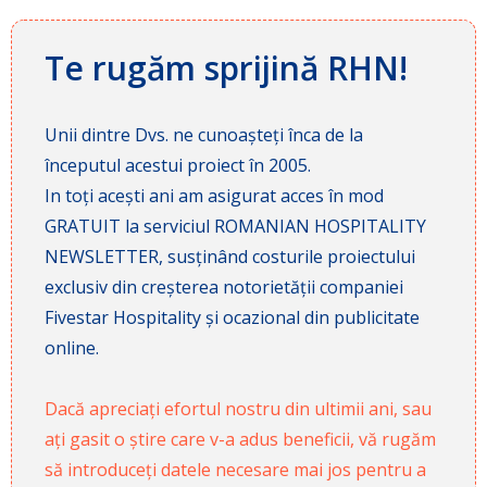
Te rugăm sprijină RHN!
Unii dintre Dvs. ne cunoașteți înca de la
începutul acestui proiect în 2005.
In toți acești ani am asigurat acces în mod
GRATUIT la serviciul ROMANIAN HOSPITALITY
NEWSLETTER, susținând costurile proiectului
exclusiv din creșterea notorietății companiei
Fivestar Hospitality și ocazional din publicitate
online.
Dacă apreciați efortul nostru din ultimii ani, sau
ați gasit o știre care v-a adus beneficii, vă rugăm
să introduceți datele necesare mai jos pentru a