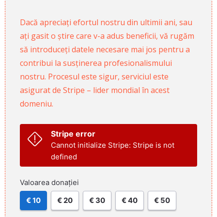
Dacă apreciați efortul nostru din ultimii ani, sau
ați gasit o știre care v-a adus beneficii, vă rugăm
să introduceți datele necesare mai jos pentru a
contribui la susținerea profesionalismului
nostru. Procesul este sigur, serviciul este
asigurat de Stripe – lider mondial în acest
domeniu.
Stripe error
Cannot initialize Stripe: Stripe is not
defined
Valoarea donației
€ 10
€ 20
€ 30
€ 40
€ 50