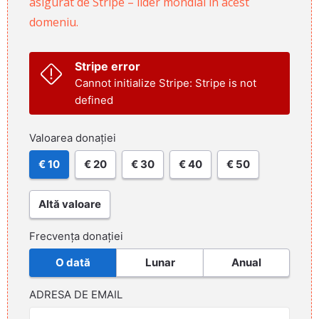
asigurat de Stripe – lider mondial în acest
domeniu.
Stripe error
Cannot initialize Stripe: Stripe is not
defined
Valoarea donației
€ 10
€ 20
€ 30
€ 40
€ 50
Altă valoare
Frecvența donației
O dată
Lunar
Anual
ADRESA DE EMAIL