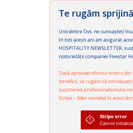
Te rugăm sprijin
Unii dintre Dvs. ne cunoașteți înca
In toți acești ani am asigurat a
HOSPITALITY NEWSLETTER, susținâ
notorietății companiei Fivestar Hos
Dacă apreciați efortul nostru din u
beneficii, vă rugăm să introduceți
susținerea profesionalismului nost
Stripe – lider mondial în acest do
Stripe error
Cannot initializ