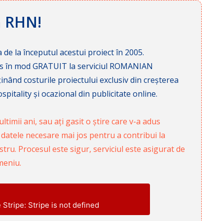
ă RHN!
 de la începutul acestui proiect în 2005.
cces în mod GRATUIT la serviciul ROMANIAN
nd costurile proiectului exclusiv din creșterea
pitality și ocazional din publicitate online.
ltimii ani, sau ați gasit o știre care v-a adus
 datele necesare mai jos pentru a contribui la
ru. Procesul este sigur, serviciul este asigurat de
meniu.
e Stripe: Stripe is not defined