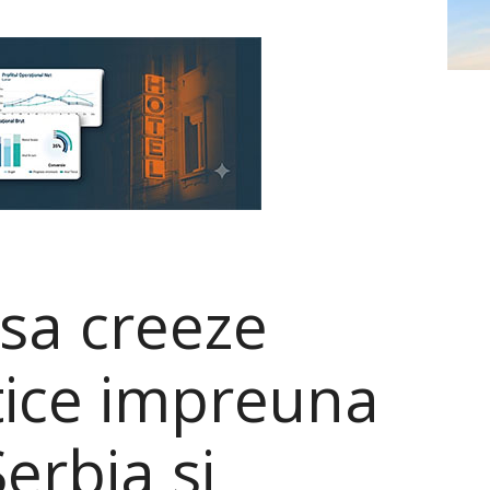
 sa creeze
tice impreuna
erbia si