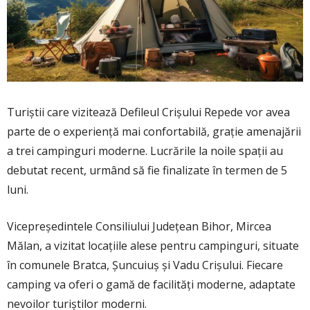
Turiștii care vizitează Defileul Crișului Repede vor avea
parte de o experiență mai confortabilă, grație amenajării
a trei campinguri moderne. Lucrările la noile spații au
debutat recent, urmând să fie finalizate în termen de 5
luni.
Vicepreședintele Consiliului Județean Bihor, Mircea
Mălan, a vizitat locațiile alese pentru campinguri, situate
în comunele Bratca, Șuncuiuș și Vadu Crișului. Fiecare
camping va oferi o gamă de facilități moderne, adaptate
nevoilor turiștilor moderni.