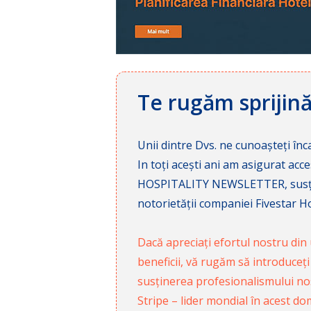
Te rugăm sprijin
Unii dintre Dvs. ne cunoașteți înca
In toți acești ani am asigurat a
HOSPITALITY NEWSLETTER, susținâ
notorietății companiei Fivestar Hos
Dacă apreciați efortul nostru din u
beneficii, vă rugăm să introduceți
susținerea profesionalismului nost
Stripe – lider mondial în acest do