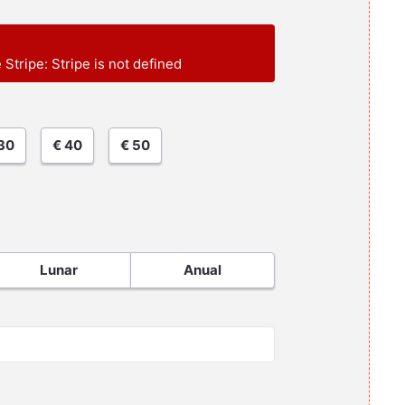
e Stripe: Stripe is not defined
30
€ 40
€ 50
Lunar
Anual