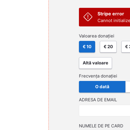
Stripe error
Cannot initializ
Valoarea donației
€ 10
€ 20
€ 
Altă valoare
Frecvența donației
O dată
ADRESA DE EMAIL
NUMELE DE PE CARD