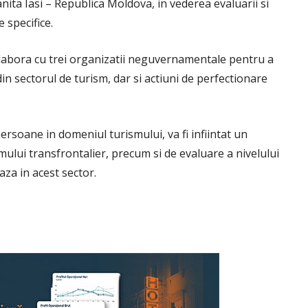
anita Iasi – Republica Moldova, in vederea evaluarii si
 specifice.
olabora cu trei organizatii neguvernamentale pentru a
n sectorul de turism, dar si actiuni de perfectionare
ersoane in domeniul turismului, va fi infiintat un
ului transfrontalier, precum si de evaluare a nivelului
za in acest sector.