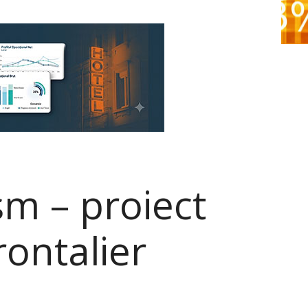
sm – proiect
rontalier