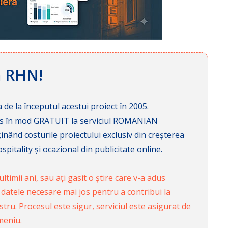
ă RHN!
 de la începutul acestui proiect în 2005.
cces în mod GRATUIT la serviciul ROMANIAN
nd costurile proiectului exclusiv din creșterea
pitality și ocazional din publicitate online.
ltimii ani, sau ați gasit o știre care v-a adus
 datele necesare mai jos pentru a contribui la
ru. Procesul este sigur, serviciul este asigurat de
meniu.