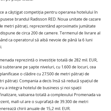
nce a câștigat competiția pentru operarea hotelului în
ropusese brandul Radisson RED. Noua unitate de cazare
de metri pătrați, reprezentând aproximativ jumătate
va dispune de circa 200 de camere. Termenul de livrare al
urmând ca operatorul să aibă nevoie de până la 6 luni
i.
menada reprezintă o investiție totală de 282 mil. EUR,
i subterane pe șapte niveluri, cu 1.600 de locuri, cea
lanificase o clădire cu 27.500 de metri pătrați de
tri pătrați. Compania a decis însă să reducă spațiul de
ru a integra hotelul de business și noi spații
 finalizare, valoarea totală a complexului Promenada va
ezent, mall-ul are o suprafață de 39.300 de metri
enerează chirii anuale de 15,2 mil. EUR.