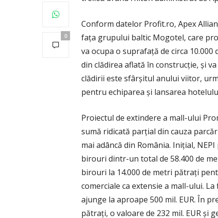
Conform datelor Profit.ro, Apex Allia
fața grupului baltic Mogotel, care p
0
va ocupa o suprafață de circa 10.000 
din clădirea aflată în construcție, și 
clădirii este sfârșitul anului viitor, 
pentru echiparea și lansarea hotelulu
Proiectul de extindere a mall-ului Pro
sumă ridicată parțial din cauza parcări
mai adâncă din România. Inițial, NEPI p
birouri dintr-un total de 58.400 de me
birouri la 14.000 de metri pătrați pent
comerciale ca extensie a mall-ului. La
ajunge la aproape 500 mil. EUR. În pr
pătrați, o valoare de 232 mil. EUR și g