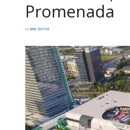
Promenada
by
NWL EDITOR