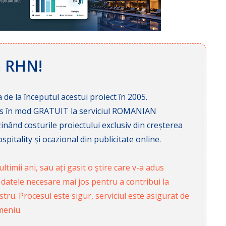
ă RHN!
 de la începutul acestui proiect în 2005.
cces în mod GRATUIT la serviciul ROMANIAN
nd costurile proiectului exclusiv din creșterea
pitality și ocazional din publicitate online.
ltimii ani, sau ați gasit o știre care v-a adus
 datele necesare mai jos pentru a contribui la
ru. Procesul este sigur, serviciul este asigurat de
meniu.