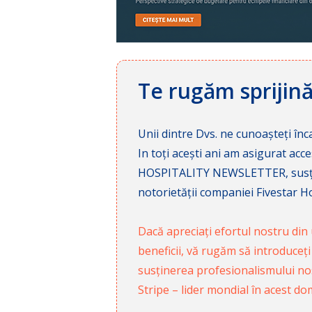
Te rugăm sprijin
Unii dintre Dvs. ne cunoașteți înca
In toți acești ani am asigurat a
HOSPITALITY NEWSLETTER, susținâ
notorietății companiei Fivestar Hos
Dacă apreciați efortul nostru din u
beneficii, vă rugăm să introduceți
susținerea profesionalismului nost
Stripe – lider mondial în acest do