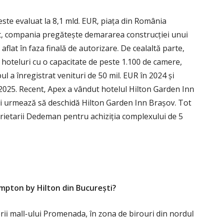
este evaluat la 8,1 mld. EUR, piața din România
t, compania pregătește demararea construcției unui
flat în faza finală de autorizare. De cealaltă parte,
 hoteluri cu o capacitate de peste 1.100 de camere,
ul a înregistrat venituri de 50 mil. EUR în 2024 și
 2025. Recent, Apex a vândut hotelul Hilton Garden Inn
și urmează să deschidă Hilton Garden Inn Brașov. Tot
rietarii Dedeman pentru achiziția complexului de 5
ampton by Hilton din București?
derii mall-ului Promenada, în zona de birouri din nordul