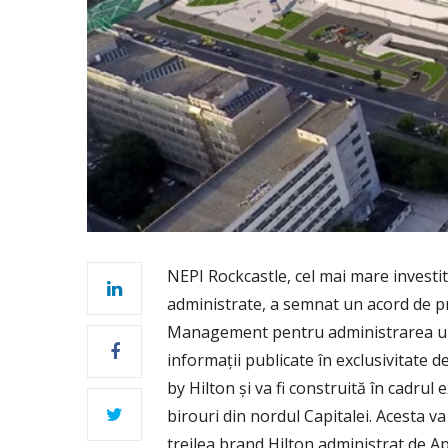
NEPI Rockcastle, cel mai mare investi
administrate, a semnat un acord de pr
Management pentru administrarea unui
informații publicate în exclusivitate 
by Hilton și va fi construită în cadru
birouri din nordul Capitalei. Acesta v
treilea brand Hilton administrat de Ap