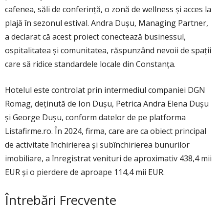
cafenea, săli de conferinţă, o zonă de wellness şi acces la
plajă în sezonul estival. Andra Duşu, Managing Partner,
a declarat că acest proiect conectează businessul,
ospitalitatea şi comunitatea, răspunzând nevoii de spaţii
care să ridice standardele locale din Constanţa.
Hotelul este controlat prin intermediul companiei DGN
Romag, deţinută de Ion Duşu, Petrica Andra Elena Duşu
şi George Duşu, conform datelor de pe platforma
Listafirme.ro. În 2024, firma, care are ca obiect principal
de activitate închirierea şi subînchirierea bunurilor
imobiliare, a înregistrat venituri de aproximativ 438,4 mii
EUR şi o pierdere de aproape 114,4 mii EUR.
Întrebări Frecvente