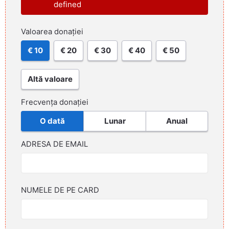
defined
Valoarea donației
€ 10
€ 20
€ 30
€ 40
€ 50
Altă valoare
Frecvența donației
O dată
Lunar
Anual
ADRESA DE EMAIL
NUMELE DE PE CARD