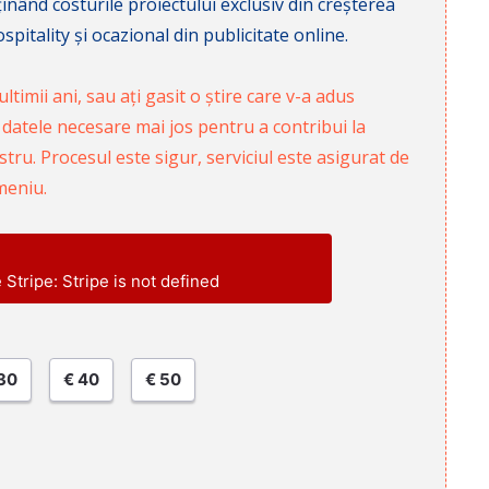
nd costurile proiectului exclusiv din creșterea
pitality și ocazional din publicitate online.
ltimii ani, sau ați gasit o știre care v-a adus
 datele necesare mai jos pentru a contribui la
ru. Procesul este sigur, serviciul este asigurat de
meniu.
e Stripe: Stripe is not defined
30
€ 40
€ 50