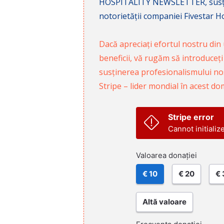
HOSPITALITY NEWSLETTER, susținâ
notorietății companiei Fivestar Hos
Dacă apreciați efortul nostru din u
beneficii, vă rugăm să introduceți
susținerea profesionalismului nost
Stripe – lider mondial în acest do
Stripe error
Cannot initializ
Valoarea donației
€ 10
€ 20
€ 
Altă valoare