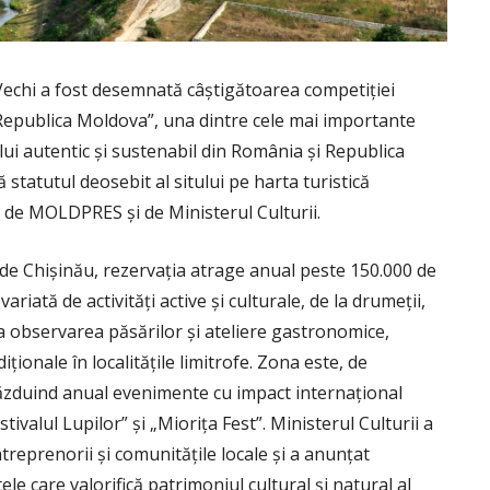
Vechi a fost desemnată câștigătoarea competiției
 Republica Moldova”, una dintre cele mai importante
lui autentic și sustenabil din România și Republica
statutul deosebit al sitului pe harta turistică
 de MOLDPRES și de Ministerul Culturii.
 de Chișinău, rezervația atrage anual peste 150.000 de
ariată de activități active și culturale, de la drumeții,
la observarea păsărilor și ateliere gastronomice,
ționale în localitățile limitrofe. Zona este, de
găzduind anual evenimente cu impact internațional
ivalul Lupilor” și „Miorița Fest”. Ministerul Culturii a
treprenorii și comunitățile locale și a anunțat
le care valorifică patrimoniul cultural și natural al