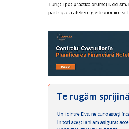
Turiștii pot practica drumeții, ciclis
participa la ateliere gastronomice și la
Te rugăm sprijin
Unii dintre Dvs. ne cunoașteți înca
In toți acești ani am asigurat a