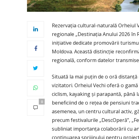
Rezervația cultural-naturală Orheiul 
regionale „Destinația Anului 2026 în
inițiative dedicate promovării turismu
Moldova. Această distincție reconfirmă 
regională, conform datelor transmise
Situată la mai puțin de o oră distanță
vizitatori. Orheiul Vechi oferă o gamă v
ciclism, kayaking și parapantă, până 
beneficiind de o rețea de pensiuni tradi
0
asemenea, un centru cultural activ, 
precum festivalurile „DescOperă”, „Fest
subliniat importanța colaborării cu an
continuarea sprijinului pentru proiecte