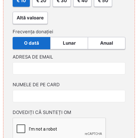
€ 10
€ 20
€ 30
€ 40
€ 50
Altă valoare
Frecvența donației
O dată
Lunar
Anual
ADRESA DE EMAIL
NUMELE DE PE CARD
DOVEDIȚI CĂ SUNTEȚI OM