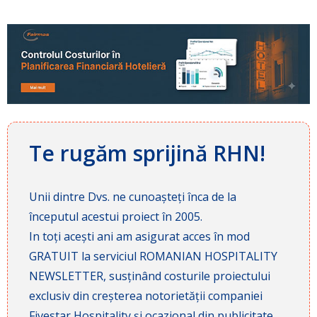
Te rugăm sprijină RHN!
Unii dintre Dvs. ne cunoașteți înca de la
începutul acestui proiect în 2005.
In toți acești ani am asigurat acces în mod
GRATUIT la serviciul ROMANIAN HOSPITALITY
NEWSLETTER, susținând costurile proiectului
exclusiv din creșterea notorietății companiei
Fivestar Hospitality și ocazional din publicitate