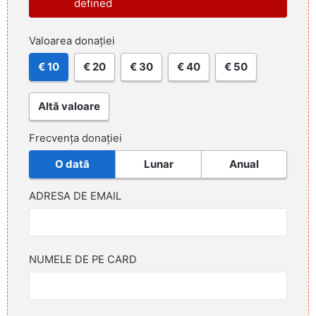
defined
Valoarea donației
€ 10
€ 20
€ 30
€ 40
€ 50
Altă valoare
Frecvența donației
O dată
Lunar
Anual
ADRESA DE EMAIL
NUMELE DE PE CARD