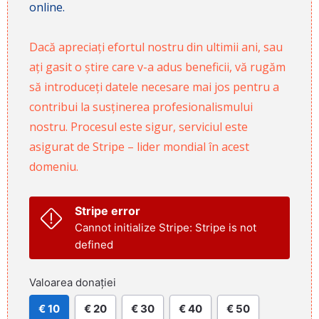
online.
Dacă apreciați efortul nostru din ultimii ani, sau
ați gasit o știre care v-a adus beneficii, vă rugăm
să introduceți datele necesare mai jos pentru a
contribui la susținerea profesionalismului
nostru. Procesul este sigur, serviciul este
asigurat de Stripe – lider mondial în acest
domeniu.
Stripe error
Cannot initialize Stripe: Stripe is not
defined
Valoarea donației
€ 10
€ 20
€ 30
€ 40
€ 50