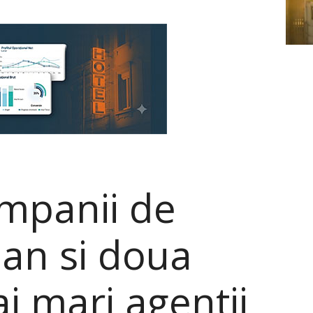
mpanii de
ian si doua
i mari agentii