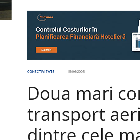
CONECTIVITATE
15/06/2005
Doua mari co
transport aer
dintre cele ma