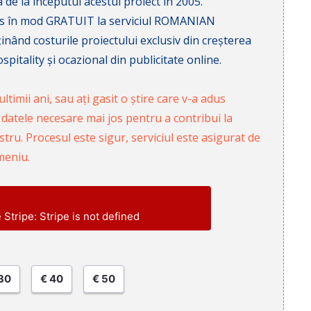
 de la începutul acestui proiect în 2005.
cces în mod GRATUIT la serviciul ROMANIAN
nd costurile proiectului exclusiv din creșterea
pitality și ocazional din publicitate online.
ltimii ani, sau ați gasit o știre care v-a adus
 datele necesare mai jos pentru a contribui la
ru. Procesul este sigur, serviciul este asigurat de
meniu.
e Stripe: Stripe is not defined
30
€ 40
€ 50