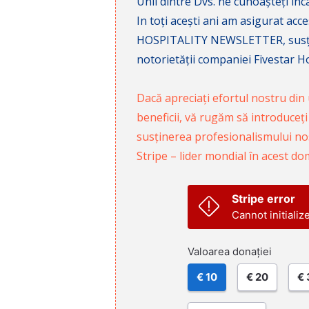
Unii dintre Dvs. ne cunoașteți înca
In toți acești ani am asigurat a
HOSPITALITY NEWSLETTER, susținâ
notorietății companiei Fivestar Hos
Dacă apreciați efortul nostru din u
beneficii, vă rugăm să introduceți
susținerea profesionalismului nost
Stripe – lider mondial în acest do
Stripe error
Cannot initializ
Valoarea donației
€ 10
€ 20
€ 