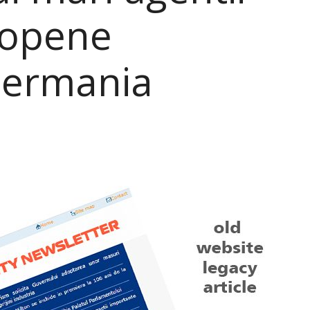
ropene
Germania