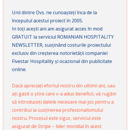
Unii dintre Dvs. ne cunoașteți înca de la
începutul acestui proiect în 2005.
In toți acești ani am asigurat acces în mod
GRATUIT la serviciul ROMANIAN HOSPITALITY
NEWSLETTER, susținând costurile proiectului
exclusiv din creșterea notorietății companiei
Fivestar Hospitality și ocazional din publicitate
online.
Dacă apreciați efortul nostru din ultimii ani, sau
ați gasit o știre care v-a adus beneficii, vă rugăm
să introduceți datele necesare mai jos pentru a
contribui la susținerea profesionalismului
nostru. Procesul este sigur, serviciul este
asigurat de Stripe – lider mondial în acest