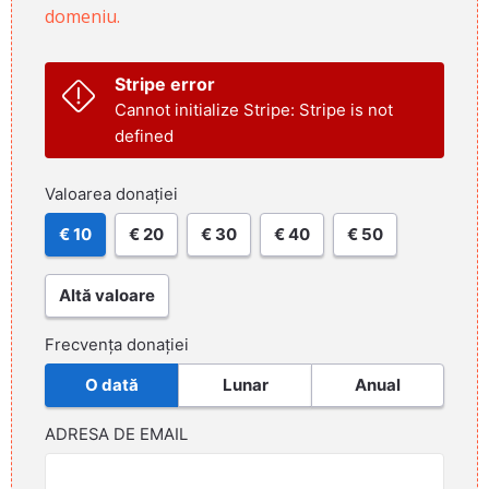
domeniu.
Stripe error
Cannot initialize Stripe: Stripe is not
defined
Valoarea donației
€ 10
€ 20
€ 30
€ 40
€ 50
Altă valoare
Frecvența donației
O dată
Lunar
Anual
ADRESA DE EMAIL