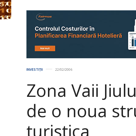
INVESTIȚII
22/02/2006
Zona Vaii Jiul
de o noua str
turistica