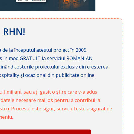
ă RHN!
 de la începutul acestui proiect în 2005.
cces în mod GRATUIT la serviciul ROMANIAN
nd costurile proiectului exclusiv din creșterea
pitality și ocazional din publicitate online.
ltimii ani, sau ați gasit o știre care v-a adus
 datele necesare mai jos pentru a contribui la
ru. Procesul este sigur, serviciul este asigurat de
meniu.