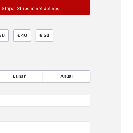
e Stripe: Stripe is not defined
30
€ 40
€ 50
Lunar
Anual