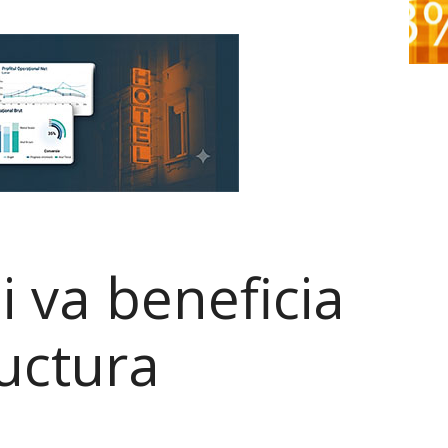
ui va beneficia
uctura