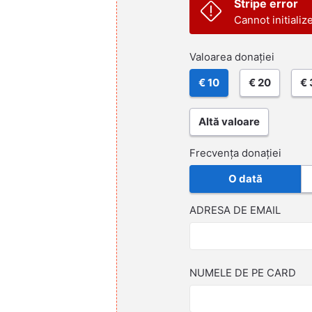
Stripe error
Cannot initializ
Valoarea donației
€ 10
€ 20
€ 
Altă valoare
Frecvența donației
O dată
ADRESA DE EMAIL
NUMELE DE PE CARD