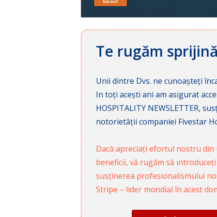
Te rugăm sprijin
Unii dintre Dvs. ne cunoașteți înca
In toți acești ani am asigurat a
HOSPITALITY NEWSLETTER, susținâ
notorietății companiei Fivestar Hos
Dacă apreciați efortul nostru din u
beneficii, vă rugăm să introduceți
susținerea profesionalismului nost
Stripe – lider mondial în acest do