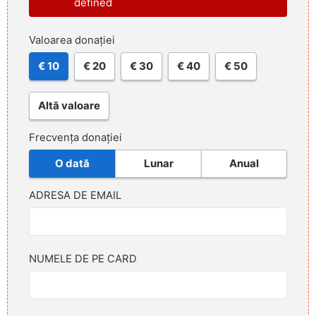
defined
Valoarea donației
€ 10
€ 20
€ 30
€ 40
€ 50
Altă valoare
Frecvența donației
O dată
Lunar
Anual
ADRESA DE EMAIL
NUMELE DE PE CARD