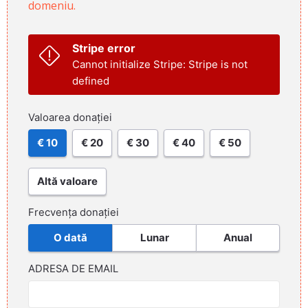
domeniu.
Stripe error
Cannot initialize Stripe: Stripe is not
defined
Valoarea donației
€ 10
€ 20
€ 30
€ 40
€ 50
Altă valoare
Frecvența donației
O dată
Lunar
Anual
ADRESA DE EMAIL