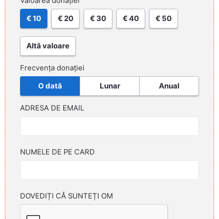
Valoarea donației
€ 10
€ 20
€ 30
€ 40
€ 50
Altă valoare
Frecvența donației
O dată
Lunar
Anual
ADRESA DE EMAIL
NUMELE DE PE CARD
DOVEDIȚI CĂ SUNTEȚI OM