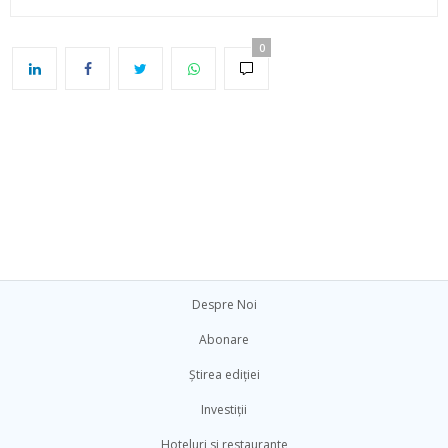
0
Despre Noi
Abonare
Știrea ediției
Investiții
Hoteluri si restaurante