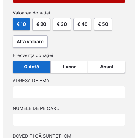
Valoarea donației
€ 10
€ 20
€ 30
€ 40
€ 50
Altă valoare
Frecvența donației
O dată
Lunar
Anual
ADRESA DE EMAIL
NUMELE DE PE CARD
DOVEDIȚI CĂ SUNTEȚI OM