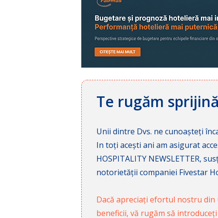
Te rugăm sprijin
Unii dintre Dvs. ne cunoașteți înca
In toți acești ani am asigurat a
HOSPITALITY NEWSLETTER, susținâ
notorietății companiei Fivestar Hos
Dacă apreciați efortul nostru din u
beneficii, vă rugăm să introduceți