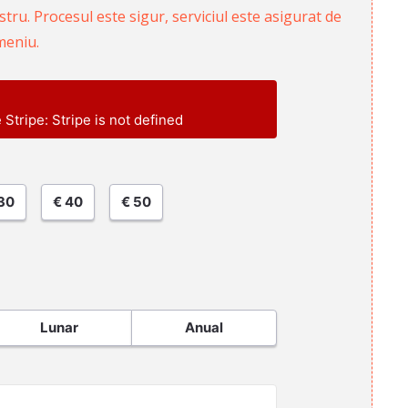
ru. Procesul este sigur, serviciul este asigurat de
meniu.
e Stripe: Stripe is not defined
30
€ 40
€ 50
Lunar
Anual