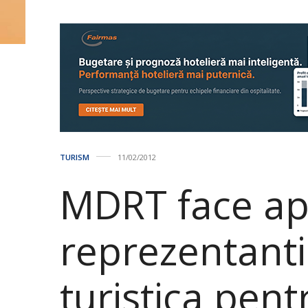
TURISM
11/02/2012
MDRT face ape
reprezentantii
turistica pent