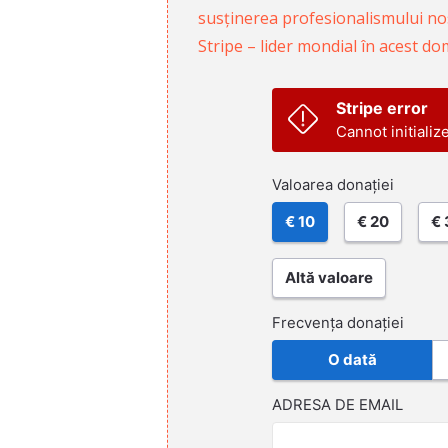
susținerea profesionalismului nost
Stripe – lider mondial în acest do
Stripe error
Cannot initializ
Valoarea donației
€ 10
€ 20
€ 
Altă valoare
Frecvența donației
O dată
ADRESA DE EMAIL