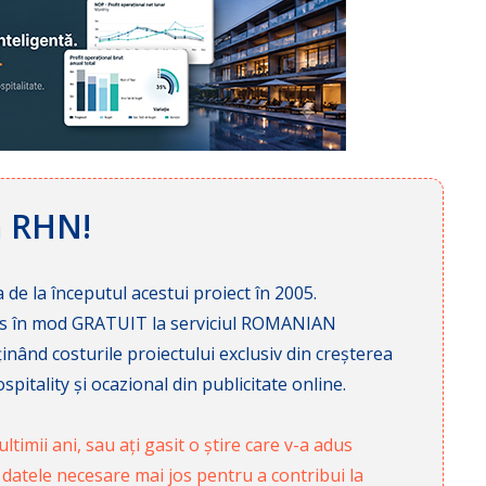
ă RHN!
 de la începutul acestui proiect în 2005.
cces în mod GRATUIT la serviciul ROMANIAN
nd costurile proiectului exclusiv din creșterea
pitality și ocazional din publicitate online.
ltimii ani, sau ați gasit o știre care v-a adus
 datele necesare mai jos pentru a contribui la