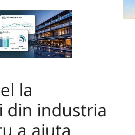
l la
 din industria
ru a ajuta