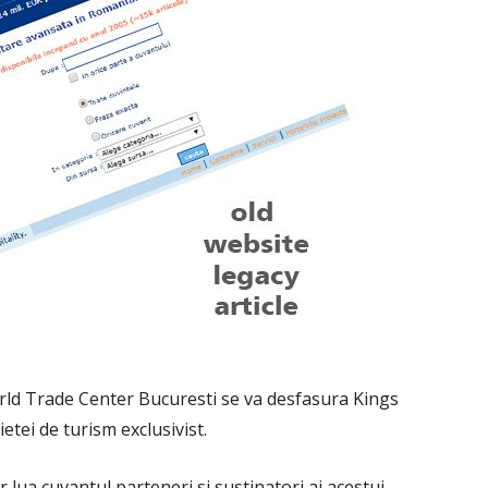
orld Trade Center Bucuresti se va desfasura Kings
etei de turism exclusivist.
 lua cuvantul parteneri si sustinatori ai acestui