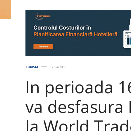
TURISM
12/04/2010
In perioada 16
va desfasura 
la World Trad