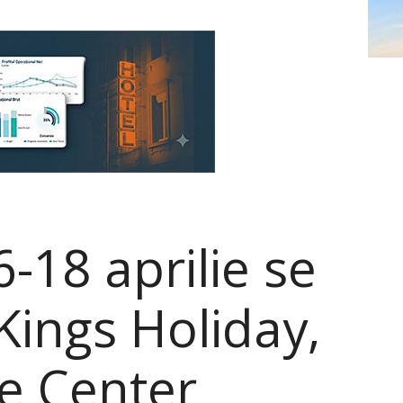
-18 aprilie se
Kings Holiday,
e Center