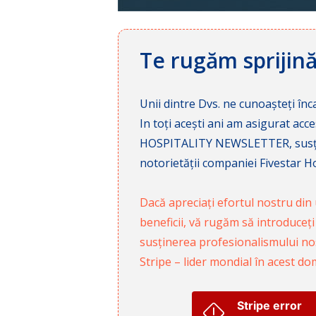
Te rugăm sprijin
Unii dintre Dvs. ne cunoașteți înca
In toți acești ani am asigurat a
HOSPITALITY NEWSLETTER, susținâ
notorietății companiei Fivestar Hos
Dacă apreciați efortul nostru din u
beneficii, vă rugăm să introduceți
susținerea profesionalismului nost
Stripe – lider mondial în acest do
Stripe error