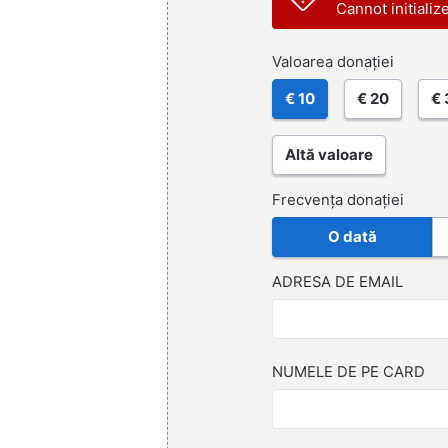
Cannot initializ
Valoarea donației
€ 10
€ 20
€ 
Altă valoare
Frecvența donației
O dată
ADRESA DE EMAIL
NUMELE DE PE CARD