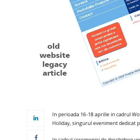
In perioada 16-18 aprilie in cadrul W
Holiday, singurul eveniment dedicat pi
In cadrul ceremoniei de deschidere vor