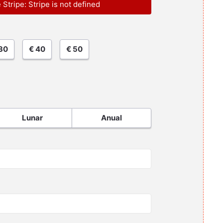
e Stripe: Stripe is not defined
30
€ 40
€ 50
Lunar
Anual