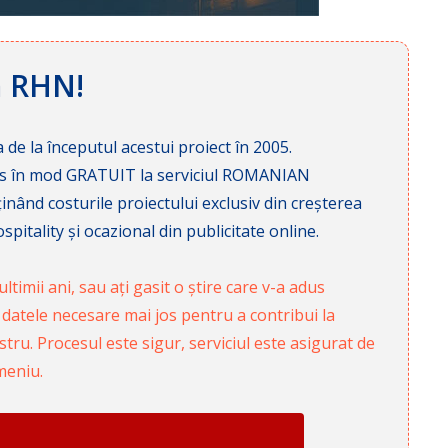
ă RHN!
 de la începutul acestui proiect în 2005.
cces în mod GRATUIT la serviciul ROMANIAN
nd costurile proiectului exclusiv din creșterea
pitality și ocazional din publicitate online.
ltimii ani, sau ați gasit o știre care v-a adus
 datele necesare mai jos pentru a contribui la
ru. Procesul este sigur, serviciul este asigurat de
meniu.