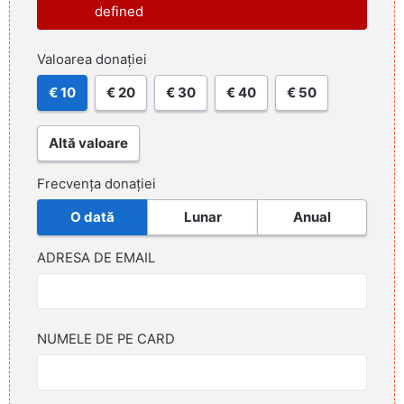
defined
Valoarea donației
€ 10
€ 20
€ 30
€ 40
€ 50
Altă valoare
Frecvența donației
O dată
Lunar
Anual
ADRESA DE EMAIL
NUMELE DE PE CARD