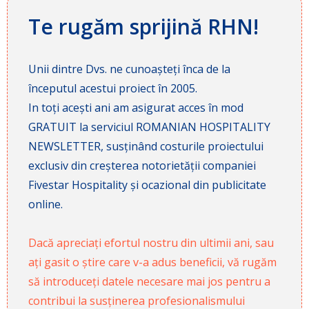
Te rugăm sprijină RHN!
Unii dintre Dvs. ne cunoașteți înca de la
începutul acestui proiect în 2005.
In toți acești ani am asigurat acces în mod
GRATUIT la serviciul ROMANIAN HOSPITALITY
NEWSLETTER, susținând costurile proiectului
exclusiv din creșterea notorietății companiei
Fivestar Hospitality și ocazional din publicitate
online.
Dacă apreciați efortul nostru din ultimii ani, sau
ați gasit o știre care v-a adus beneficii, vă rugăm
să introduceți datele necesare mai jos pentru a
contribui la susținerea profesionalismului