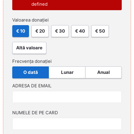
defined
Valoarea donației
€ 10
€ 20
€ 30
€ 40
€ 50
Altă valoare
Frecvența donației
O dată
Lunar
Anual
ADRESA DE EMAIL
NUMELE DE PE CARD