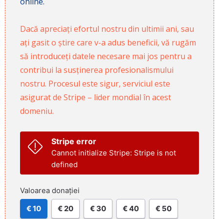
online.
Dacă apreciați efortul nostru din ultimii ani, sau
ați gasit o știre care v-a adus beneficii, vă rugăm
să introduceți datele necesare mai jos pentru a
contribui la susținerea profesionalismului
nostru. Procesul este sigur, serviciul este
asigurat de Stripe – lider mondial în acest
domeniu.
Stripe error
Cannot initialize Stripe: Stripe is not
defined
Valoarea donației
€ 10
€ 20
€ 30
€ 40
€ 50