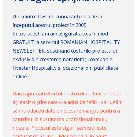
Unii dintre Dvs. ne cunoașteți înca de la
începutul acestui proiect în 2005.
In toți acești ani am asigurat acces în mod
GRATUIT la serviciul ROMANIAN HOSPITALITY
NEWSLETTER, susținând costurile proiectului
exclusiv din creșterea notorietății companiei
Fivestar Hospitality și ocazional din publicitate
online.
Dacă apreciați efortul nostru din ultimii ani, sau
ați gasit o știre care v-a adus beneficii, vă rugăm
să introduceți datele necesare mai jos pentru a
contribui la susținerea profesionalismului
nostru. Procesul este sigur, serviciul este
asigurat de Stripe – lider mondial în acest