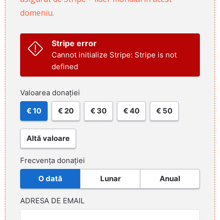
domeniu.
Stripe error
Cannot initialize Stripe: Stripe is not
defined
Valoarea donației
€ 10
€ 20
€ 30
€ 40
€ 50
Altă valoare
Frecvența donației
O dată
Lunar
Anual
ADRESA DE EMAIL