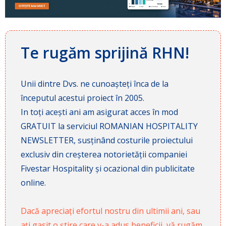
Te rugăm sprijină RHN!
Unii dintre Dvs. ne cunoașteți înca de la
începutul acestui proiect în 2005.
In toți acești ani am asigurat acces în mod
GRATUIT la serviciul ROMANIAN HOSPITALITY
NEWSLETTER, susținând costurile proiectului
exclusiv din creșterea notorietății companiei
Fivestar Hospitality și ocazional din publicitate
online.
Dacă apreciați efortul nostru din ultimii ani, sau
ați gasit o știre care v-a adus beneficii, vă rugăm