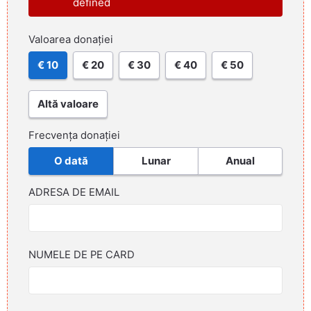
defined
Valoarea donației
€ 10
€ 20
€ 30
€ 40
€ 50
Altă valoare
Frecvența donației
O dată
Lunar
Anual
ADRESA DE EMAIL
NUMELE DE PE CARD