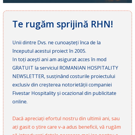
Te rugăm sprijină RHN!
Unii dintre Dvs. ne cunoașteți înca de la
începutul acestui proiect în 2005.
In toți acești ani am asigurat acces în mod
GRATUIT la serviciul ROMANIAN HOSPITALITY
NEWSLETTER, susținând costurile proiectului
exclusiv din creșterea notorietății companiei
Fivestar Hospitality și ocazional din publicitate
online.
Dacă apreciați efortul nostru din ultimii ani, sau
ați gasit o știre care v-a adus beneficii, vă rugăm