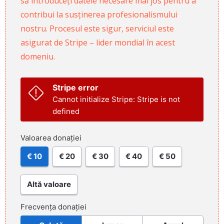
să introduceți datele necesare mai jos pentru a
contribui la susținerea profesionalismului
nostru. Procesul este sigur, serviciul este
asigurat de Stripe – lider mondial în acest
domeniu.
Stripe error
Cannot initialize Stripe: Stripe is not
defined
Valoarea donației
€ 10
€ 20
€ 30
€ 40
€ 50
Altă valoare
Frecvența donației