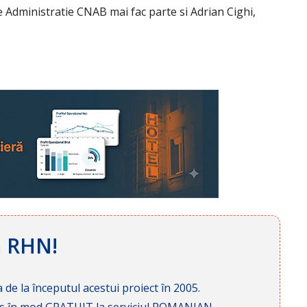
 Administratie CNAB mai fac parte si Adrian Cighi,
ă RHN!
 de la începutul acestui proiect în 2005.
cces în mod GRATUIT la serviciul ROMANIAN