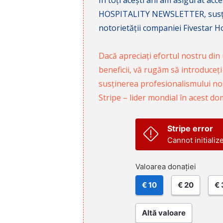
HOSPITALITY NEWSLETTER, susținâ
notorietății companiei Fivestar Hos
Dacă apreciați efortul nostru din u
beneficii, vă rugăm să introduceți
susținerea profesionalismului nost
Stripe – lider mondial în acest do
Stripe error
Cannot initializ
Valoarea donației
€ 10
€ 20
€ 
Altă valoare