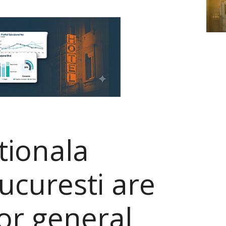
ionala
ucuresti are
or general