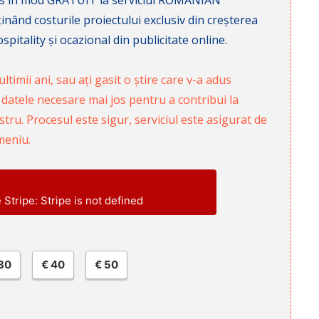
nd costurile proiectului exclusiv din creșterea
pitality și ocazional din publicitate online.
ltimii ani, sau ați gasit o știre care v-a adus
 datele necesare mai jos pentru a contribui la
ru. Procesul este sigur, serviciul este asigurat de
meniu.
e Stripe: Stripe is not defined
30
€ 40
€ 50