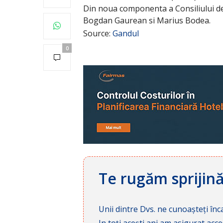
Din noua componenta a Consiliului de
Bogdan Gaurean si Marius Bodea.
Source:
Gandul
0
Te rugăm sprijin
Unii dintre Dvs. ne cunoașteți înca
In toți acești ani am asigurat a