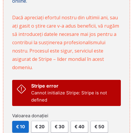
online.
Dacă apreciați efortul nostru din ultimii ani, sau
ați gasit o știre care v-a adus beneficii, vă rugăm
să introduceți datele necesare mai jos pentru a
contribui la susținerea profesionalismului
nostru. Procesul este sigur, serviciul este
asigurat de Stripe – lider mondial în acest
domeniu.
Stripe error
Cannot initialize Stripe: Stripe is not
defined
Valoarea donației
€ 10
€ 20
€ 30
€ 40
€ 50