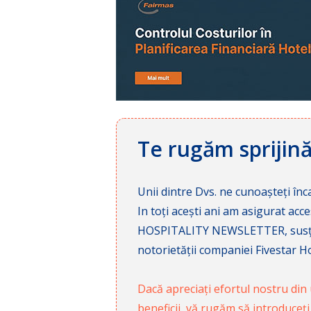
Te rugăm sprijin
Unii dintre Dvs. ne cunoașteți înca
In toți acești ani am asigurat a
HOSPITALITY NEWSLETTER, susținâ
notorietății companiei Fivestar Hos
Dacă apreciați efortul nostru din u
beneficii, vă rugăm să introduceți