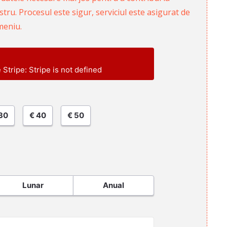
ru. Procesul este sigur, serviciul este asigurat de
meniu.
e Stripe: Stripe is not defined
30
€ 40
€ 50
Lunar
Anual