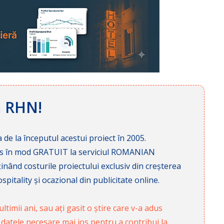
ă RHN!
 de la începutul acestui proiect în 2005.
cces în mod GRATUIT la serviciul ROMANIAN
nd costurile proiectului exclusiv din creșterea
pitality și ocazional din publicitate online.
ltimii ani, sau ați gasit o știre care v-a adus
 datele necesare mai jos pentru a contribui la