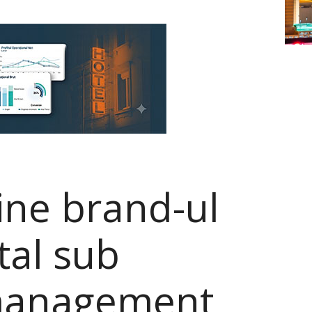
ine brand-ul
tal sub
 management