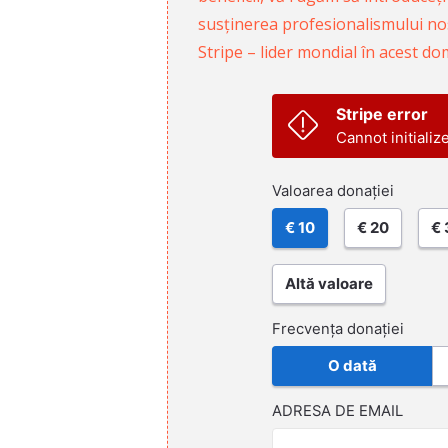
susținerea profesionalismului nost
Stripe – lider mondial în acest do
Stripe error
Cannot initializ
Valoarea donației
€ 10
€ 20
€ 
Altă valoare
Frecvența donației
O dată
ADRESA DE EMAIL