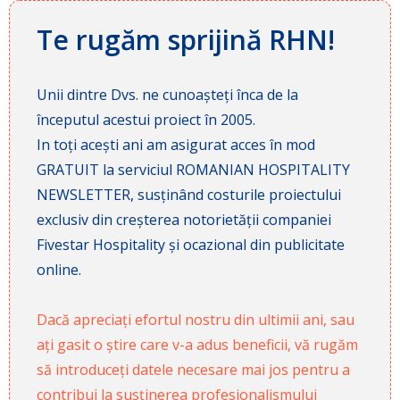
Te rugăm sprijină RHN!
Unii dintre Dvs. ne cunoașteți înca de la
începutul acestui proiect în 2005.
In toți acești ani am asigurat acces în mod
GRATUIT la serviciul ROMANIAN HOSPITALITY
NEWSLETTER, susținând costurile proiectului
exclusiv din creșterea notorietății companiei
Fivestar Hospitality și ocazional din publicitate
online.
Dacă apreciați efortul nostru din ultimii ani, sau
ați gasit o știre care v-a adus beneficii, vă rugăm
să introduceți datele necesare mai jos pentru a
contribui la susținerea profesionalismului