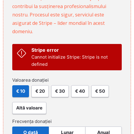
contribui la susținerea profesionalismului
nostru. Procesul este sigur, serviciul este
asigurat de Stripe – lider mondial în acest
domeniu.
Stripe error
Cannot initialize Stripe: Stripe is not
defined
Valoarea donației
€ 10
€ 20
€ 30
€ 40
€ 50
Altă valoare
Frecvența donației
O dată
Lunar
Anual