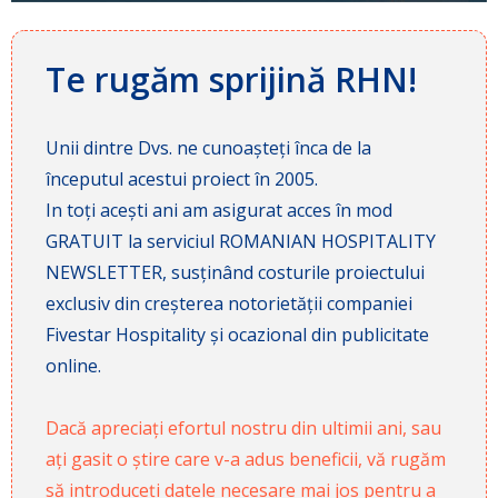
Te rugăm sprijină RHN!
Unii dintre Dvs. ne cunoașteți înca de la
începutul acestui proiect în 2005.
In toți acești ani am asigurat acces în mod
GRATUIT la serviciul ROMANIAN HOSPITALITY
NEWSLETTER, susținând costurile proiectului
exclusiv din creșterea notorietății companiei
Fivestar Hospitality și ocazional din publicitate
online.
Dacă apreciați efortul nostru din ultimii ani, sau
ați gasit o știre care v-a adus beneficii, vă rugăm
să introduceți datele necesare mai jos pentru a