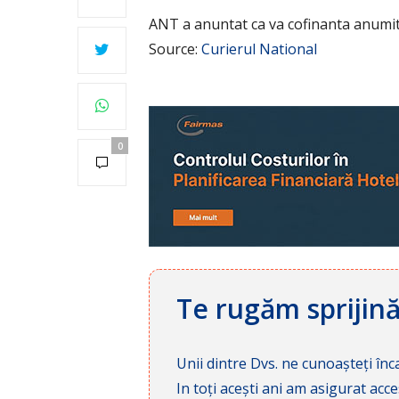
ANT a anuntat ca va cofinanta anumit
Source:
Curierul National
0
Te rugăm sprijin
Unii dintre Dvs. ne cunoașteți înca
In toți acești ani am asigurat a