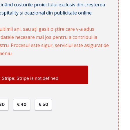
nd costurile proiectului exclusiv din creșterea
pitality și ocazional din publicitate online.
ltimii ani, sau ați gasit o știre care v-a adus
 datele necesare mai jos pentru a contribui la
ru. Procesul este sigur, serviciul este asigurat de
meniu.
e Stripe: Stripe is not defined
30
€ 40
€ 50