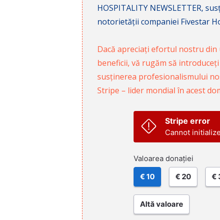
HOSPITALITY NEWSLETTER, susținâ
notorietății companiei Fivestar Hos
Dacă apreciați efortul nostru din u
beneficii, vă rugăm să introduceți
susținerea profesionalismului nost
Stripe – lider mondial în acest do
Stripe error
Cannot initializ
Valoarea donației
€ 10
€ 20
€ 
Altă valoare