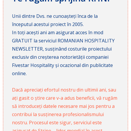
Unii dintre Dvs. ne cunoașteți înca de la
începutul acestui proiect în 2005.
In toți acești ani am asigurat acces în mod
GRATUIT la serviciul ROMANIAN HOSPITALITY
NEWSLETTER, susținând costurile proiectului
exclusiv din creșterea notorietății companiei
Fivestar Hospitality și ocazional din publicitate
online.
Dacă apreciați efortul nostru din ultimii ani, sau
ați gasit o știre care v-a adus beneficii, vă rugăm
să introduceți datele necesare mai jos pentru a
contribui la susținerea profesionalismului
nostru. Procesul este sigur, serviciul este
asigurat de Stripe – lider mondial în acest