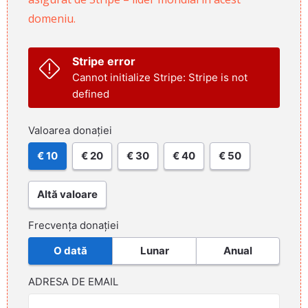
domeniu.
Stripe error
Cannot initialize Stripe: Stripe is not
defined
Valoarea donației
€ 10
€ 20
€ 30
€ 40
€ 50
Altă valoare
Frecvența donației
O dată
Lunar
Anual
ADRESA DE EMAIL