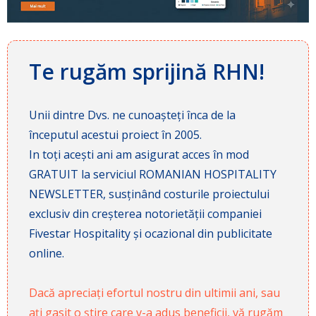
Te rugăm sprijină RHN!
Unii dintre Dvs. ne cunoașteți înca de la
începutul acestui proiect în 2005.
In toți acești ani am asigurat acces în mod
GRATUIT la serviciul ROMANIAN HOSPITALITY
NEWSLETTER, susținând costurile proiectului
exclusiv din creșterea notorietății companiei
Fivestar Hospitality și ocazional din publicitate
online.
Dacă apreciați efortul nostru din ultimii ani, sau
ați gasit o știre care v-a adus beneficii, vă rugăm