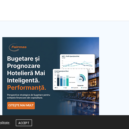
alitate
.
ACCEPT