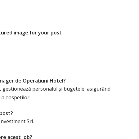
atured image for your post
anager de Operațiuni Hotel?
ce, gestionează personalul și bugetele, asigurând
ția oaspeților.
 post?
nvestment Srl.
pre acest job?