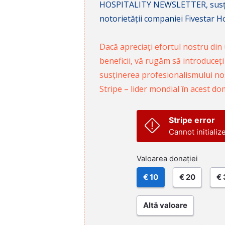
HOSPITALITY NEWSLETTER, susținâ
notorietății companiei Fivestar Hos
Dacă apreciați efortul nostru din u
beneficii, vă rugăm să introduceți
susținerea profesionalismului nost
Stripe – lider mondial în acest do
Stripe error
Cannot initializ
Valoarea donației
€ 10
€ 20
€ 
Altă valoare