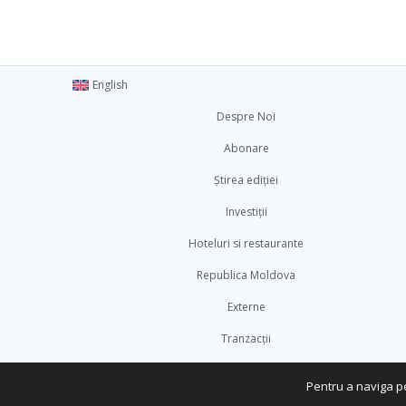
English
Despre Noi
Abonare
Știrea ediției
Investiții
Hoteluri si restaurante
Republica Moldova
Externe
Tranzacții
Turism
Pentru a naviga pe
Conectivitate