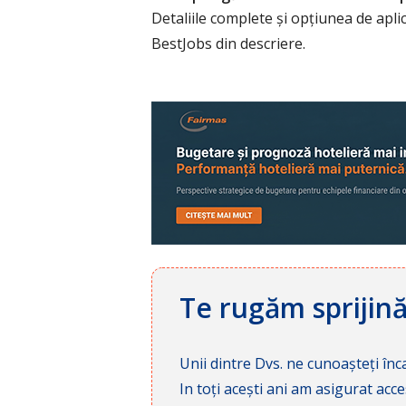
Detaliile complete și opțiunea de apli
BestJobs din descriere.
Te rugăm sprijin
Unii dintre Dvs. ne cunoașteți înca
In toți acești ani am asigurat a