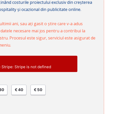
nd costurile proiectului exclusiv din creșterea
pitality și ocazional din publicitate online.
ltimii ani, sau ați gasit o știre care v-a adus
 datele necesare mai jos pentru a contribui la
ru. Procesul este sigur, serviciul este asigurat de
meniu.
e Stripe: Stripe is not defined
30
€ 40
€ 50