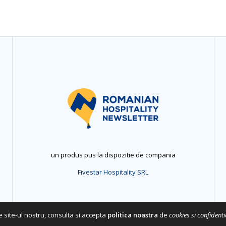
un produs pus la dispozitie de compania
Fivestar Hospitality SRL
 site-ul nostru, consulta si accepta
politica noastra
de
cookies si confidenti