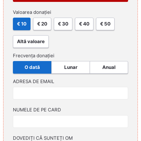
Valoarea donației
€ 10
€ 20
€ 30
€ 40
€ 50
Altă valoare
Frecvența donației
O dată
Lunar
Anual
ADRESA DE EMAIL
NUMELE DE PE CARD
DOVEDIȚI CĂ SUNTEȚI OM