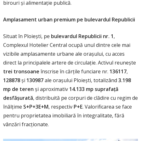
birouri și alimentație publică.
Amplasament urban premium pe bulevardul Republicii
Situat în Ploiești, pe
bulevardul Republicii nr. 1
,
Complexul Hotelier Central ocupă unul dintre cele mai
vizibile amplasamente urbane ale orașului, cu acces
direct la principalele artere de circulație. Activul reunește
trei tronsoane
înscrise în cărțile funciare nr.
136117
,
128878
și
130987
ale orașului Ploiești, totalizând
3.198
mp de teren
și aproximativ
14.133 mp suprafață
desfășurată
, distribuită pe corpuri de clădire cu regim de
înălțime
S+P+3E+M
, respectiv
P+E
. Valorificarea se face
pentru proprietatea imobiliară în integralitate, fără
vânzări fracționate.