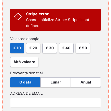
Stripe error
Cannot initialize Stripe: Stripe is not
defined
Valoarea donației
€ 10
€ 20
€ 30
€ 40
€ 50
Altă valoare
Frecvența donației
O dată
Lunar
Anual
ADRESA DE EMAIL