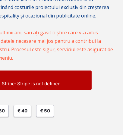
nd costurile proiectului exclusiv din creșterea
pitality și ocazional din publicitate online.
ltimii ani, sau ați gasit o știre care v-a adus
 datele necesare mai jos pentru a contribui la
ru. Procesul este sigur, serviciul este asigurat de
meniu.
e Stripe: Stripe is not defined
30
€ 40
€ 50