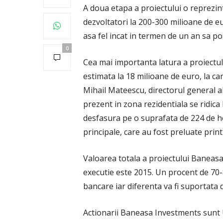
A doua etapa a proiectului o reprezint
dezvoltatori la 200-300 milioane de eu
asa fel incat in termen de un an sa poa
0
Cea mai importanta latura a proiectulu
estimata la 18 milioane de euro, la ca
Mihail Mateescu, directorul general a
prezent in zona rezidentiala se ridica
desfasura pe o suprafata de 224 de he
principale, care au fost preluate print
Valoarea totala a proiectului Baneasa 
executie este 2015. Un procent de 70-8
bancare iar diferenta va fi suportata d
Actionarii Baneasa Investments sunt U