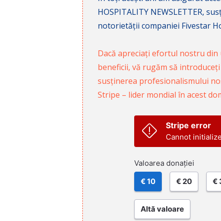
HOSPITALITY NEWSLETTER, susținâ
notorietății companiei Fivestar Hos
Dacă apreciați efortul nostru din u
beneficii, vă rugăm să introduceți
susținerea profesionalismului nost
Stripe – lider mondial în acest do
Stripe error
Cannot initializ
Valoarea donației
€ 10
€ 20
€ 
Altă valoare