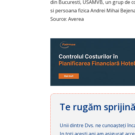
din Bucuresti, USAMVB, un grup de co
si persoana fizica Andrei Mihai Bejen
Source: Averea
Te rugăm sprijin
Unii dintre Dvs. ne cunoașteți înca
In toți acești ani am asigurat a