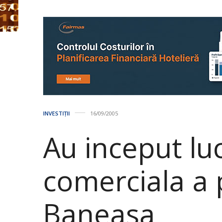
INVESTIȚII
16/09/2005
Au inceput luc
comerciala a 
Baneasa