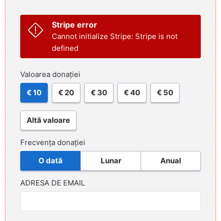
Stripe error
Cannot initialize Stripe: Stripe is not
defined
Valoarea donației
€ 10
€ 20
€ 30
€ 40
€ 50
Altă valoare
Frecvența donației
O dată
Lunar
Anual
ADRESA DE EMAIL