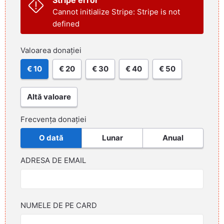
Cannot initialize Stripe: Stripe is not
defined
Valoarea donației
€ 10
€ 20
€ 30
€ 40
€ 50
Altă valoare
Frecvența donației
O dată
Lunar
Anual
ADRESA DE EMAIL
NUMELE DE PE CARD