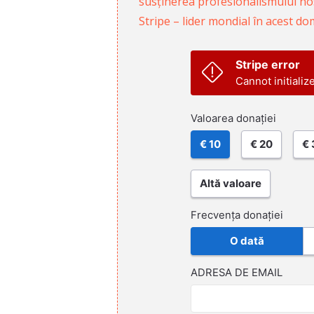
susținerea profesionalismului nost
Stripe – lider mondial în acest do
Stripe error
Cannot initializ
Valoarea donației
€ 10
€ 20
€ 
Altă valoare
Frecvența donației
O dată
ADRESA DE EMAIL