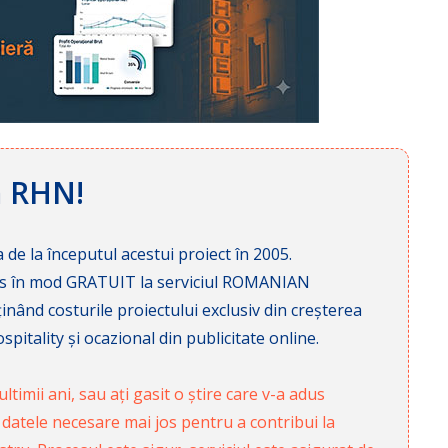
ă RHN!
 de la începutul acestui proiect în 2005.
cces în mod GRATUIT la serviciul ROMANIAN
nd costurile proiectului exclusiv din creșterea
pitality și ocazional din publicitate online.
ltimii ani, sau ați gasit o știre care v-a adus
 datele necesare mai jos pentru a contribui la