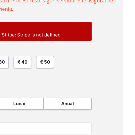
ru. Procesul este sigur, serviciul este asigurat de
meniu.
e Stripe: Stripe is not defined
30
€ 40
€ 50
Lunar
Anual