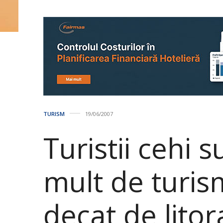
TURISM
19/06/2007
Turistii cehi 
mult de turi
decat de lito