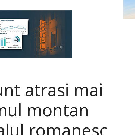
sunt atrasi mai
smul montan
ralul romanesc