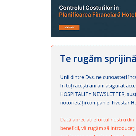
Te rugăm sprijin
Unii dintre Dvs. ne cunoașteți înca
In toți acești ani am asigurat a
HOSPITALITY NEWSLETTER, susținâ
notorietății companiei Fivestar Hos
Dacă apreciați efortul nostru din u
beneficii, vă rugăm să introduceți