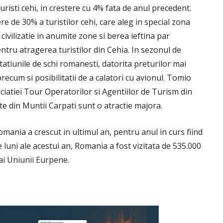
uristi cehi, in crestere cu 4% fata de anul precedent.
e de 30% a turistilor cehi, care aleg in special zona
civilizatie in anumite zone si berea ieftina par
entru atragerea turistilor din Cehia. In sezonul de
statiunile de schi romanesti, datorita preturilor mai
precum si posibilitatii de a calatori cu avionul. Tomio
iatiei Tour Operatorilor si Agentiilor de Turism din
te din Muntii Carpati sunt o atractie majora.
Romania a crescut in ultimul an, pentru anul in curs fiind
 luni ale acestui an, Romania a fost vizitata de 535.000
 ai Uniunii Eurpene.