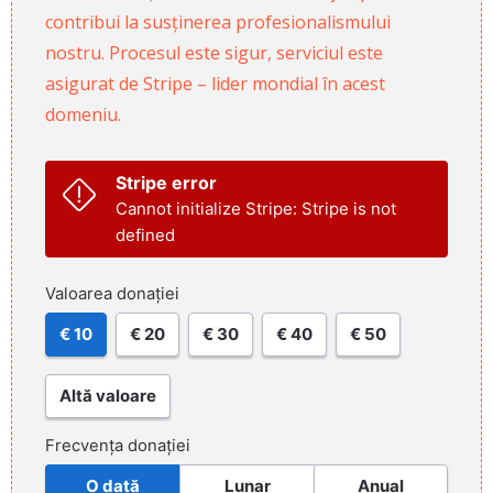
contribui la susținerea profesionalismului
nostru. Procesul este sigur, serviciul este
asigurat de Stripe – lider mondial în acest
domeniu.
Stripe error
Cannot initialize Stripe: Stripe is not
defined
Valoarea donației
€ 10
€ 20
€ 30
€ 40
€ 50
Altă valoare
Frecvența donației
O dată
Lunar
Anual