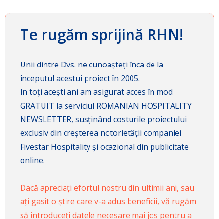
Te rugăm sprijină RHN!
Unii dintre Dvs. ne cunoașteți înca de la
începutul acestui proiect în 2005.
In toți acești ani am asigurat acces în mod
GRATUIT la serviciul ROMANIAN HOSPITALITY
NEWSLETTER, susținând costurile proiectului
exclusiv din creșterea notorietății companiei
Fivestar Hospitality și ocazional din publicitate
online.
Dacă apreciați efortul nostru din ultimii ani, sau
ați gasit o știre care v-a adus beneficii, vă rugăm
să introduceți datele necesare mai jos pentru a