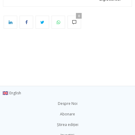
0
English
Despre Noi
Abonare
Știrea ediției